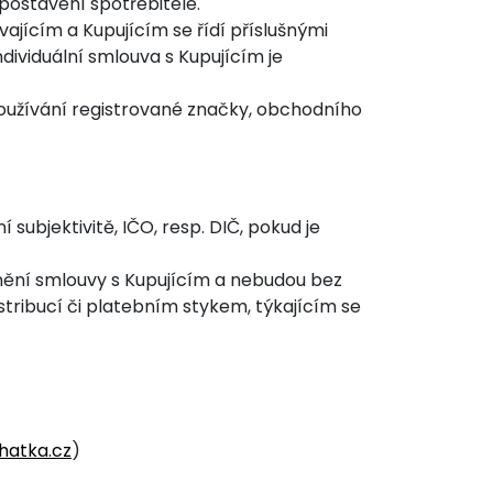
postavení spotřebitele.
jícím a Kupujícím se řídí příslušnými
ndividuální smlouva s Kupujícím je
používání registrované značky, obchodního
subjektivitě, IČO, resp. DIČ, pokud je
lnění smlouvy s Kupujícím a nebudou bez
istribucí či platebním stykem, týkajícím se
hatka.cz
)