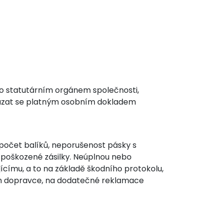
o statutárním orgánem společnosti,
rokázat se platným osobním dokladem
(počet balíků, neporušenost pásky s
 poškozené zásilky. Neúplnou nebo
címu, a to na základě škodního protokolu,
ech dopravce, na dodatečné reklamace