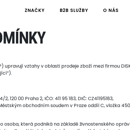
ZNAČKY
B2B SLUŽBY
O NÁS
DMÍNKY
avují vztahy v oblasti prodeje zboží mezi firmou DISKUS, 
ící“).
4/2, 120 00 Praha 2, IČO: 411 95 183, DIČ: CZ41195183,
ěstským obchodním soudem v Praze oddíl C, vložka 450
 osoba, která podniká na základě živnostenského oprávn