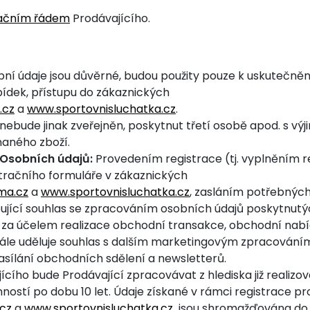
ačním řádem
Prodávajícího.
bní údaje jsou důvěrné, budou použity pouze k uskutečněn
ídek, přístupu do zákaznických
.cz
a
www.sportovnisluchatka.cz
.
bude jinak zveřejněn, poskytnut třetí osobě apod. s výji
naného zboží.
 Osobních údajů:
Provedením registrace (tj. vyplněním r
tračního formuláře v zákaznických
ma.cz
a
www.sportovnisluchatka.cz
, zasláním potřebnýc
upující souhlas se zpracováním osobních údajů poskytnu
za účelem realizace obchodní transakce, obchodní nabídk
 dále uděluje souhlas s dalším marketingovým zpracován
ílání obchodních sdělení a newsletterů.
ícího bude Prodávající zpracovávat z hlediska již realiz
ostí po dobu 10 let. Údaje získané v rámci registrace pr
cz
a
www.sportovnisluchatka.cz
jsou shromažďována do 