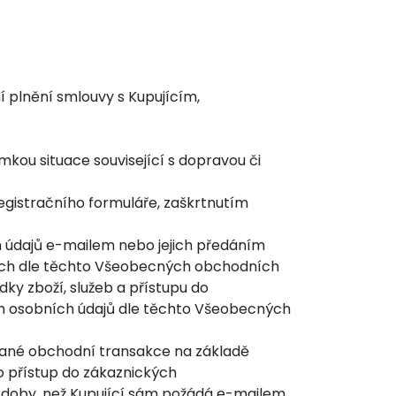
í plnění smlouvy s Kupujícím,
mkou situace související s dopravou či
egistračního formuláře, zaškrtnutím
h údajů e-mailem nebo jejich předáním
tých dle těchto Všeobecných obchodních
y zboží, služeb a přístupu do
ím osobních údajů dle těchto Všeobecných
ované obchodní transakce na základě
o přístup do zákaznických
doby, než Kupující sám požádá e-mailem