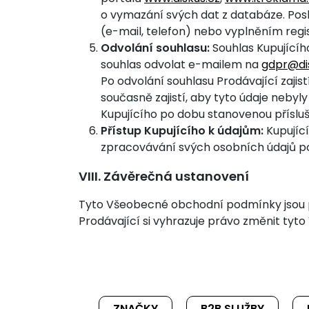
o vymazání svých dat z databáze. Pos
(e-mail, telefon) nebo vyplněním reg
Odvolání souhlasu:
Souhlas Kupujícíh
souhlas odvolat e-mailem na
gdpr@di
Po odvolání souhlasu Prodávající zajis
současně zajistí, aby tyto údaje neby
Kupujícího po dobu stanovenou příslušn
Přístup Kupujícího k údajům:
Kupující
zpracovávání svých osobních údajů p
VIII. Závěrečná ustanovení
Tyto Všeobecné obchodní podmínky jsou plat
Prodávající si vyhrazuje právo změnit t
ZNAČKY
B2B SLUŽBY