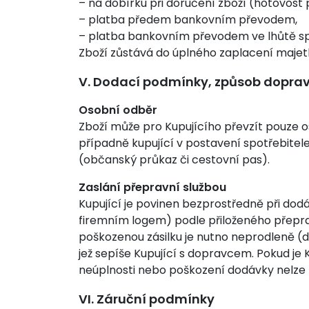
– na dobírku při doručení zboží (hotovost
– platba předem bankovním převodem,
– platba bankovním převodem ve lhůtě spl
Zboží zůstává do úplného zaplacení majet
V. Dodací podmínky, způsob dopra
Osobní odběr
Zboží může pro Kupujícího převzít pouze
případně kupující v postavení spotřebitel
(občanský průkaz či cestovní pas).
Zaslání přepravní službou
Kupující je povinen bezprostředně při dod
firemním logem) podle přiloženého přepra
poškozenou zásilku je nutno neprodleně (d
jež sepíše Kupující s dopravcem. Pokud j
neúplnosti nebo poškození dodávky nelze b
VI. Záruční podmínky