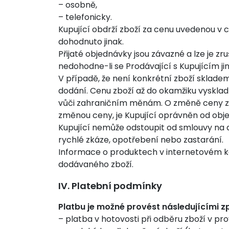
– osobně,
– telefonicky.
Kupující obdrží zboží za cenu uvedenou v c
dohodnuto jinak.
Přijaté objednávky jsou závazné a lze je z
nedohodne-li se Prodávající s Kupujícím jin
V případě, že není konkrétní zboží sklad
dodání. Cenu zboží až do okamžiku vyskladn
vůči zahraničním měnám. O změně ceny zbo
změnou ceny, je Kupující oprávněn od obj
Kupující nemůže odstoupit od smlouvy na d
rychlé zkáze, opotřebení nebo zastarání.
Informace o produktech v internetovém kat
dodávaného zboží.
IV. Platební podmínky
Platbu je možné provést následujícími 
– platba v hotovosti při odběru zboží v pr