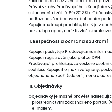
základě jiného než živnostenského oprávně
Právní vztahy Prodávajícího s Kupujícím v
ustanoveními zák. č. 89/2012 Sb., Občanský 
nadřazena všeobecným obchodním podm
Kupujícímu koupí produktu, který je v obc
názvu, loga apod., není-li zvláštní smlouvou
II. Bezpečnost a ochrana soukromí
Kupující poskytuje Prodávajícímu informaci
Kupující registrován jako plátce DPH.
Prodávající prohlašuje, že veškeré osobní
souhlasu Kupujícího jinak zveřejněny, posky
objednaného zboží (sdělení jména a adres
III. Objednávky
Objednávky je možné provést následují
– prostřednictvím zákaznického portálu (
– e-mailem,