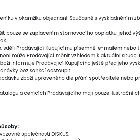
eníku v okamžiku objednání. Současně s vyskladněním zboží
rušit pouze se zaplacením stornovacího poplatku, jehož vý
ak.
em, sdělí Prodávající Kupujícímu písemně, e-mailem nebo
ění může Prodávající měnit vzhledem k aktuální situaci na
ží informuje Prodávající Kupujícího ještě před jeho vys
ednávky bez sankcí odstoupit.
odávku zboží upraveného dle přání spotřebitele nebo pro 
alogu a cenících Prodávajícího mají pouze ilustrační cha
způsoby:
ovozovně společnosti DISKUS,