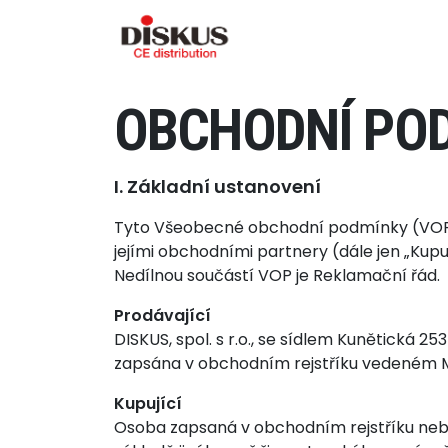
Skip to content
OBCHODNÍ PO
I. Základní ustanovení
Tyto Všeobecné obchodní podmínky (VOP) upr
jejími obchodními partnery (dále jen „Kupuj
Nedílnou součástí VOP je Reklamační řád.
Prodávající
DISKUS, spol. s r.o., se sídlem Kunětická 253
zapsána v obchodním rejstříku vedeném M
Kupující
Osoba zapsaná v obchodním rejstříku nebo