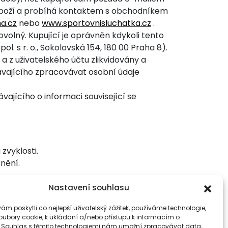
 zboží a probíhá kontaktem s obchodníkem
a.cz
nebo
www.sportovnisluchatka.cz
.
olný. Kupující je oprávněn kdykoli tento
. s r. o., Sokolovská 154, 180 00 Praha 8).
a z uživatelského účtu zlikvidovány a
ávajícího zpracovávat osobní údaje
ajícího o informaci související se
zvyklosti.
nění.
Nastavení souhlasu
m poskytli co nejlepší uživatelský zážitek, používáme technologie,
soubory cookie, k ukládání a/nebo přístupu k informacím o
. Souhlas s těmito technologiemi nám umožní zpracovávat data,
LINKEDIN
B2B PORTÁL