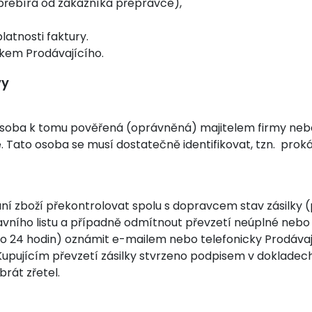
 přebírá od zákazníka přepravce),
atnosti faktury.
kem Prodávajícího.
vy
 osoba k tomu pověřená (oprávněná) majitelem firmy neb
e. Tato osoba se musí dostatečně identifikovat, tzn. p
ání zboží překontrolovat spolu s dopravcem stav zásilky 
vního listu a případně odmítnout převzetí neúplné nebo
o 24 hodin) oznámit e-mailem nebo telefonicky Prodávají
e Kupujícím převzetí zásilky stvrzeno podpisem v doklad
rát zřetel.