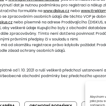
kytnutí dat je nutnou podmínkou pro registraci a nákup
istračního formuláře na
www.diskus.cz
nebo
www.itreklam
o se zpracováním osobních údajů dle těchto VOP je dobrov
skus.cz
nebo písemně na adrese Prodávajícího (DISKUS, spol
tí, aby veškeré údaje Kupujícího byly z obchodní databáze 
ly dále zpracovávány. Tímto není dotčena povinnost Prod
ými právními předpisy či v souladu s nimi.
 má od okamžiku registrace právo kdykoliv požádat Prodáv
odle zásad ochrany osobních údajů.
né od 1. 10. 2021 a ruší veškerá předchozí ustanovení a 
yto Všeobecné obchodní podmínky bez předchozího upozor
Abychom vá
jako jsou 
KARIÉRA
OBCHODNÍ PODMÍNKY
KONTAKT
zařízeních