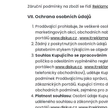
Záruční podmínky na zboží se řídí
Reklam
VII. Ochrana osobních údajů
Prodávající prohlašuje, že veškeré oso
marketingových akcí, obchodních nab
portálů
www.diskus.cz
,
www.itreklama
Žádný z poskytnutých osobních údajů ne
platebním stykem týkajícím se objed
Souhlas Kupujícího se zpracováním
políčka a odesláním vyplněného regis
portálech
www.diskus.cz
,
www.itrekla
telefonicky obchodníkovi), uděluje K
podmínek Prodávajícímu jako správci, 
zákaznických portálů. Kupující tímto
obchodních podmínek, zejména pro zas
Platnost souhlasu:
Osobní údaje Kupuj
uděleného souhlasu a zákonných povinn
portálů
www.diskus.cz
,
www.itreklama.