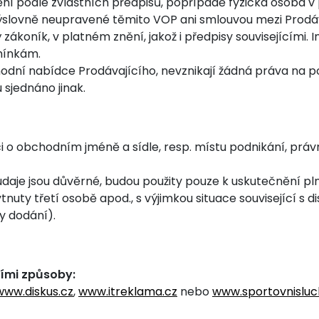
ní podle zvláštních předpisů, popřípadě fyzická osoba v 
ýslovně neupravené těmito VOP ani smlouvou mezi Prodáva
zákoník, v platném znění, jakož i předpisy souvisejícími. I
ínkám.
hodní nabídce Prodávajícího, nevznikají žádná práva na 
 sjednáno jinak.
 o obchodním jméně a sídle, resp. místu podnikání, právní 
 údaje jsou důvěrné, budou použity pouze k uskutečnění p
tnuty třetí osobě apod., s výjimkou situace související s d
y dodání).
cími způsoby:
www.diskus.cz
,
www.itreklama.cz
nebo
www.sportovnisluc