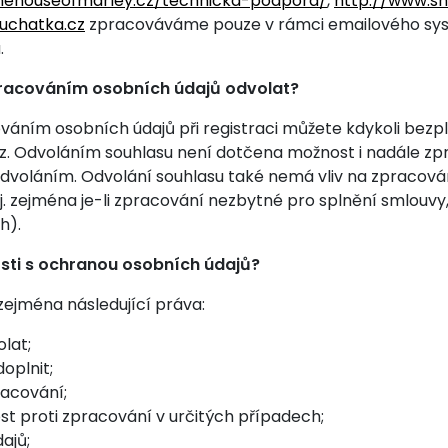
ehouseofmarley.cz/technicka-podpora/
,
http://www.s
uchatka.cz
zpracováváme pouze v rámci emailového systém
.
pracováním osobních údajů odvolat?
áním osobních údajů při registraci můžete kdykoli bezpl
z. Odvoláním souhlasu není dotčena možnost i nadále zp
 odvoláním. Odvolání souhlasu také nemá vliv na zpracov
tj. zejména je-li zpracování nezbytné pro splnění smlouvy,
h).
sti s ochranou osobních údajů?
ejména následující práva:
olat;
oplnit;
acování;
st proti zpracování v určitých případech;
ajů;