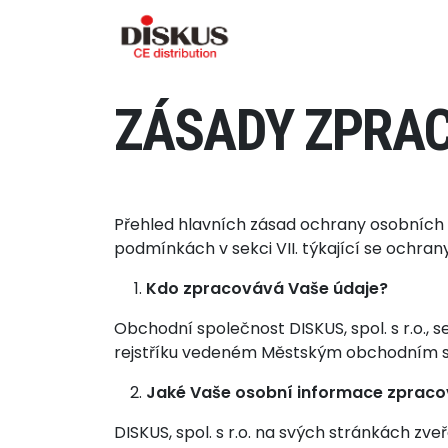
Skip to content
ZÁSADY ZPRAC
Přehled hlavních zásad ochrany osobních ú
podmínkách v sekci VII. týkající se ochran
Kdo zpracovává Vaše údaje?
Obchodní společnost DISKUS, spol. s r.o., 
rejstříku vedeném Městským obchodním so
Jaké Vaše osobní informace zprac
DISKUS, spol. s r.o. na svých stránkách zv