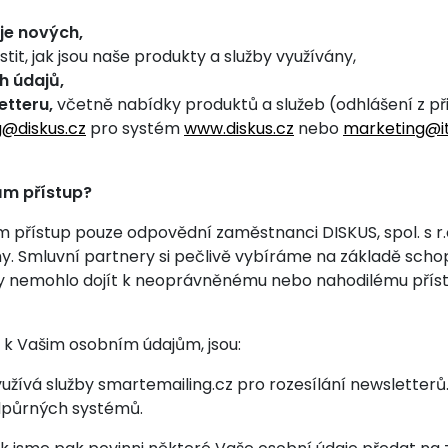
oje nových,
istit, jak jsou naše produkty a služby využívány,
h údajů,
etteru,
včetně nabídky produktů a služeb (odhlášení z př
@diskus.cz
pro systém
www.diskus.cz
nebo
marketing@i
ům přístup?
m přístup pouze odpovědní zaměstnanci DISKUS, spol. s r.o.
 Smluvní partnery si pečlivě vybíráme na základě schopn
y nemohlo dojít k neoprávněnému nebo nahodilému přístup
 k Vašim osobním údajům, jsou:
 využívá služby smartemailing.cz pro rozesílání newsletterů
odpůrných systémů.