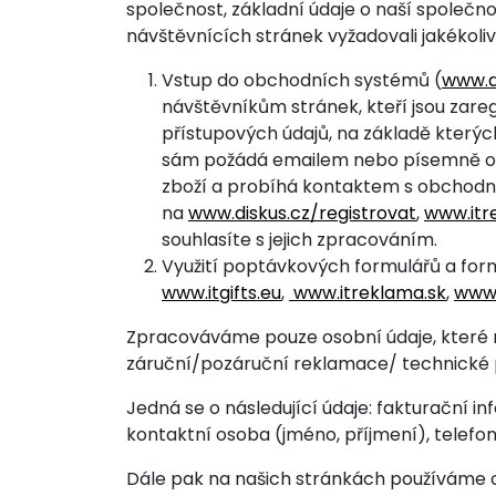
společnost, základní údaje o naší společn
návštěvnících stránek vyžadovali jakékoliv 
Vstup do obchodních systémů (
www.d
návštěvníkům stránek, kteří jsou zare
přístupových údajů, na základě kterých
sám požádá emailem nebo písemně o vy
zboží a probíhá kontaktem s obchodní
na
www.diskus.cz/registrovat
,
www.itr
souhlasíte s jejich zpracováním.
Využití poptávkových formulářů a fo
www.itgifts.eu
,
www.itreklama.sk
,
www.
Zpracováváme pouze osobní údaje, které ná
záruční/pozáruční reklamace/ technické 
Jedná se o následující údaje: fakturační i
kontaktní osoba (jméno, příjmení), telefon
Dále pak na našich stránkách používáme c