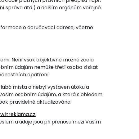
základě platných právních předpisů např.
lní správa atd.) a dalším orgánům veřejné
nformace o doručovací adrese, včetně
emi. Není však objektivně možné zcela
osobním údajům nemůže třetí osoba získat
čnostních opatření.
slabá místa a nebyl vystaven útoku a
Vašim osobním údajům, a která s ohledem
pak pravidelně aktualizována.
w.itreklama.cz
,
slem a údaje jsou při přenosu mezi Vaším