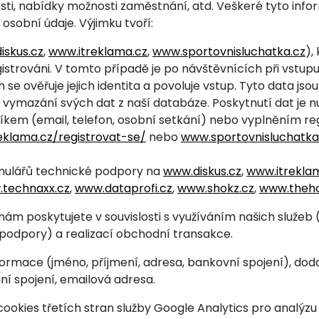
osti, nabídky možnosti zaměstnání, atd. Veškeré tyto inf
osobní údaje. Výjimku tvoří:
iskus.cz
,
www.itreklama.cz
,
www.sportovnisluchatka.cz
),
gistrováni. V tomto případě je po návštěvnících při vst
 se ověřuje jejich identita a povoluje vstup. Tyto data j
mazání svých dat z naší databáze. Poskytnutí dat je n
kem (email, telefon, osobní setkání) nebo vyplněním re
eklama.cz/registrovat-se/
nebo
www.sportovnisluchatka
rmulářů technické podpory na
www.diskus.cz
,
www.itrekla
technaxx.cz
,
www.dataprofi.cz
,
www.shokz.cz
,
www.theho
m poskytujete v souvislosti s využíváním našich služeb (
podpory) a realizací obchodní transakce.
nformace (jméno, příjmení, adresa, bankovní spojení), dod
ní spojení, emailová adresa.
ookies třetích stran služby Google Analytics pro analýz