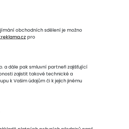
ijímání obchodních sdělení je možno
treklama.cz
pro
 a dále pak smluvní partneři zajišťující
osti zajistit takové technické a
u k Vašim údajům či k jejich jinému
.