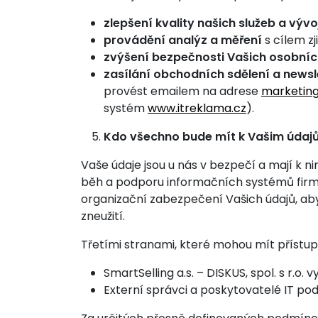
zlepšení kvality našich služeb a výv
provádění analýz a měření
s cílem zj
zvýšení bezpečnosti Vašich osobníc
zasílání obchodních sdělení
a newsl
provést emailem na adrese
marketing
systém
www.itreklama.cz
).
Kdo všechno bude mít k Vašim údaj
Vaše údaje jsou u nás v bezpečí a mají k ni
běh a podporu informačních systémů firmy.
organizační zabezpečení Vašich údajů, ab
zneužití.
Třetími stranami, které mohou mít přístup
SmartSelling a.s. – DISKUS, spol. s r.o.
Externí správci a poskytovatelé IT p