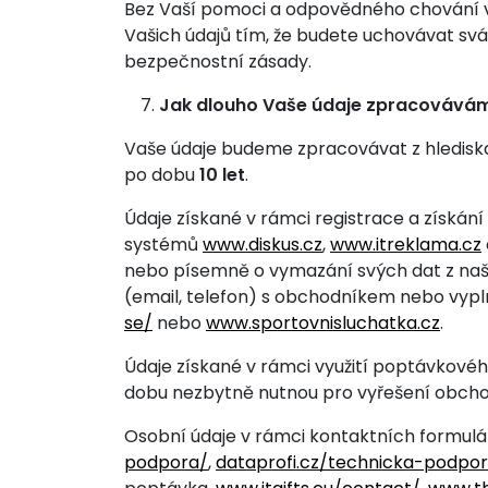
Bez Vaší pomoci a odpovědného chování vš
Vašich údajů tím, že budete uchovávat svá 
bezpečnostní zásady.
Jak dlouho Vaše údaje zpracovává
Vaše údaje budeme zpracovávat z hlediska
po dobu
10 let
.
Údaje získané v rámci registrace a získán
systémů
www.diskus.cz
,
www.itreklama.cz
nebo písemně o vymazání svých dat z naší
(email, telefon) s obchodníkem nebo vyp
se/
nebo
www.sportovnisluchatka.cz
.
Údaje získané v rámci využití poptávkov
dobu nezbytně nutnou pro vyřešení obcho
Osobní údaje v rámci kontaktních formul
podpora/
,
dataprofi.cz/technicka-podpo