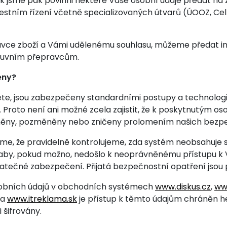
 jsme pak povinni některé Vaše osobní údaje předat na 
trestním řízení včetně specializovaných útvarů (ÚOOZ, Ce
ávce zboží a Vámi udělenému souhlasu, můžeme předat i
mluvním přepravcům.
eny?
te, jsou zabezpečeny standardními postupy a technologi
 Proto není ani možné zcela zajistit, že k poskytnutým 
jněny, pozměněny nebo zničeny prolomením našich bezpe
eme, že pravidelně kontrolujeme, zda systém neobsahuje 
aby, pokud možno, nedošlo k neoprávněnému přístupu k 
statečné zabezpečení. Přijatá bezpečnostní opatření jsou 
sobních údajů v obchodních systémech
www.diskus.cz
,
ww
a
www.itreklama.sk
je přístup k těmto údajům chráněn he
šifrovány.