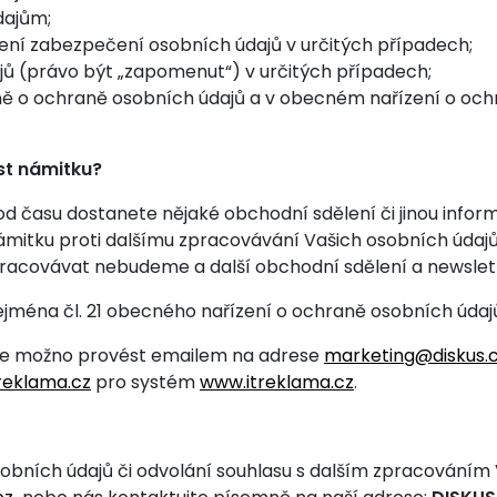
dajům;
ení zabezpečení osobních údajů v určitých případech;
ů (právo být „zapomenut“) v určitých případech;
ně o ochraně osobních údajů a v obecném nařízení o och
st námitku?
s od času dostanete nějaké obchodní sdělení či jinou info
ámitku proti dalšímu zpracovávání Vašich osobních úda
e zpracovávat nebudeme a další obchodní sdělení a newslet
ejména čl. 21 obecného nařízení o ochraně osobních údajů
 je možno provést emailem na adrese
marketing@diskus.
reklama.cz
pro systém
www.itreklama.cz
.
obních údajů či odvolání souhlasu s dalším zpracováním 