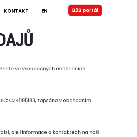
B2B portál
EN
KONTAKT
DAJŮ
naleznete ve všeobecných obchodních
3, DIČ: CZ41195183, zapsána v obchodním
bízí, ale i informace o kontaktech na naši