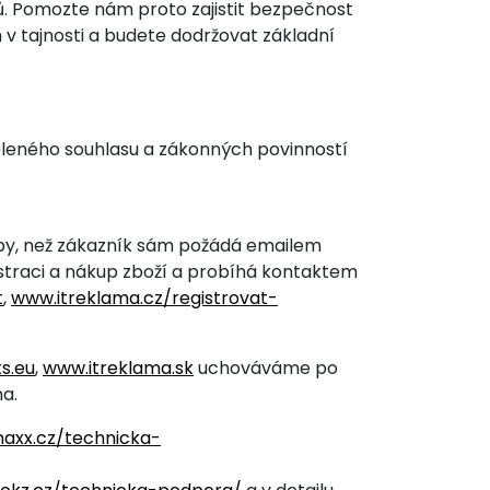
ů. Pomozte nám proto zajistit bezpečnost
 v tajnosti a budete dodržovat základní
ěleného souhlasu a zákonných povinností
y, než zákazník sám požádá emailem
straci a nákup zboží a probíhá kontaktem
t
,
www.itreklama.cz/registrovat-
ts.eu
,
www.itreklama.sk
uchováváme po
a.
naxx.cz/technicka-