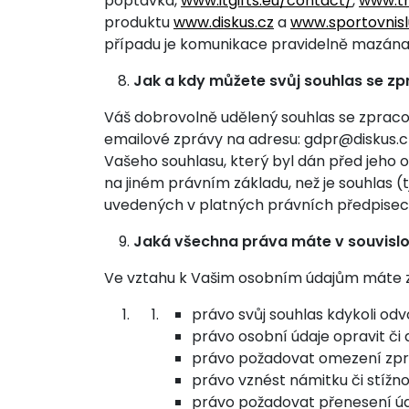
poptávka,
www.itgifts.eu/contact/
,
www.th
produktu
www.diskus.cz
a
www.sportovnisl
případu je komunikace pravidelně mazána
Jak a kdy můžete svůj souhlas se z
Váš dobrovolně udělený souhlas se zpracov
emailové zprávy na adresu: gdpr@diskus.c
Vašeho souhlasu, který byl dán před jeho
na jiném právním základu, než je souhlas (
uvedených v platných právních předpisec
Jaká všechna práva máte v souvislo
Ve vztahu k Vašim osobním údajům máte z
právo svůj souhlas kdykoli odv
právo osobní údaje opravit či d
právo požadovat omezení zpr
právo vznést námitku či stížno
právo požadovat přenesení úd