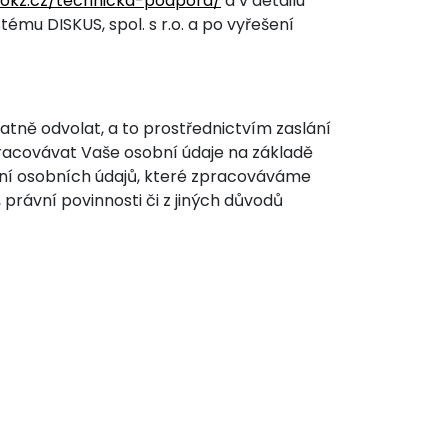
hokz.cz/technicka-podpora/
a v detailu
u DISKUS, spol. s r.o. a po vyřešení
atně odvolat, a to prostřednictvím zaslání
racovávat Vaše osobní údaje na základě
ání osobních údajů, které zpracováváme
 právní povinnosti či z jiných důvodů