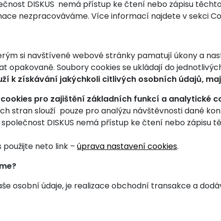
olečnost DISKUS nemá přístup ke čtení nebo zápisu těchto
mace nezpracováváme. Více informací najdete v sekci Cooki
erým si navštívené webové stránky pamatují úkony a nasta
ávat opakovaně. Soubory cookies se ukládají do jednotli
ží k získávání jakýchkoli citlivých osobních údajů, 
ookies pro zajištění základních funkcí a analytické 
ích stran slouží pouze pro analýzu návštěvnosti dané konk
 a společnost DISKUS nemá přístup ke čtení nebo zápisu tě
použijte neto link –
úprava nastavení cookies
.
áme?
 osobní údaje, je realizace obchodní transakce a dodáv