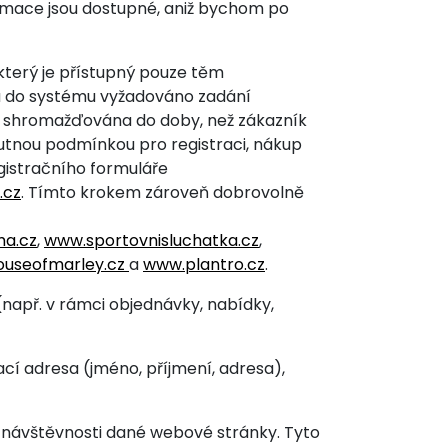
ormace jsou dostupné, aniž bychom po
 který je přístupný pouze těm
upu do systému vyžadováno zadání
sou shromažďována do doby, než zákazník
utnou podmínkou pro registraci, nákup
gistračního formuláře
.cz
. Tímto krokem zároveň dobrovolně
ma.cz
,
www.sportovnisluchatka.cz
,
useofmarley.cz
a
www.plantro.cz
.
např. v rámci objednávky, nabídky,
ací adresa (jméno, příjmení, adresa),
u návštěvnosti dané webové stránky. Tyto