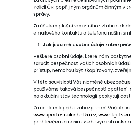
Za určitých přesně definovaných podmínek
Policii ČR, popř. jiným orgánům činným v 
správy.
Za účelem plnění smluvního vztahu o dod
emailového kontaktu a telefonu našim s
Jak jsou mé osobní údaje zabezpeč
Veškeré osobní údaje, které nám poskytne
zaručit bezpečnost Vašich osobních údajů.
přístup, nemohou být zkopírovány, zveře
V této souvislosti Vás nicméně ubezpečuj
používáme taková bezpečností opatření, 
na aktuální stav technologií poskytují do
Za účelem lepšího zabezpečení Vašich o
www.sportovnisluchatka.cz
,
www.itgifts.eu
prohlížečem a našimi webovými stránkami 