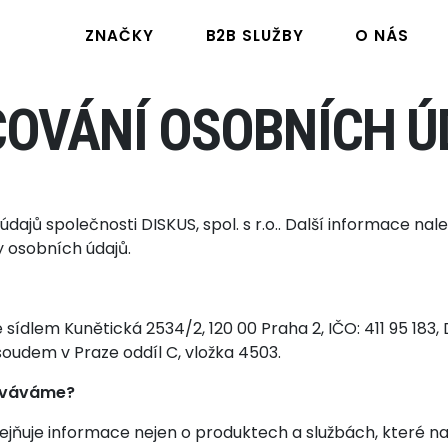
ZNAČKY
B2B SLUŽBY
O NÁS
OVÁNÍ OSOBNÍCH Ú
dajů společnosti DISKUS, spol. s r.o.. Další informace 
y osobních údajů.
se sídlem Kunětická 2534/2, 120 00 Praha 2, IČO: 411 95 18
udem v Praze oddíl C, vložka 4503.
ováváme?
eřejňuje informace nejen o produktech a službách, které na