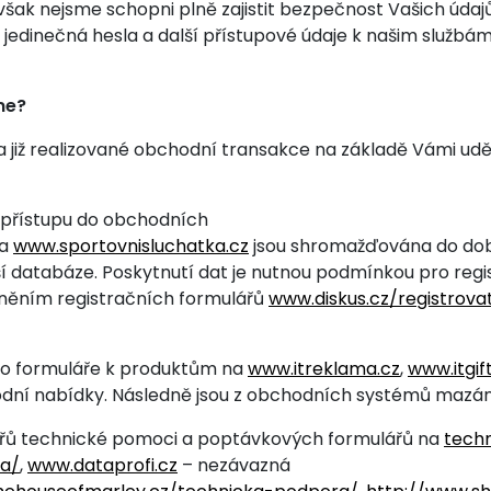
ak nejsme schopni plně zajistit bezpečnost Vašich údaj
jedinečná hesla a další přístupové údaje k našim službám
me?
 již realizované obchodní transakce na základě Vámi ud
í přístupu do obchodních
a
www.sportovnisluchatka.cz
jsou shromažďována do dob
 databáze. Poskytnutí dat je nutnou podmínkou pro regi
lněním registračních formulářů
www.diskus.cz/registrova
ého formuláře k produktům na
www.itreklama.cz
,
www.itgif
dní nabídky. Následně jsou z obchodních systémů mazán
ářů technické pomoci a poptávkových formulářů na
tech
ra/
,
www.dataprofi.cz
– nezávazná